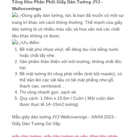
Tổng Kho Phân Phối Giấy Dán Tường JYJ -
Wallcoverings
Dùng giấy dán tường, tức là bạn đã muốn có một sự
trang trí khác với cách thông thường. Thế mạnh của giấy
dán tường là có nhiều màu sắc và hoa văn mà các chất
liệu khác không có được.
Ưu điểm:
Bề mặt phủ nhựa vinyl, dễ dàng lau rửa bằng nước
hoặc chất tẩy nhẹ.
Sản phẩm thân thiện với môi trường, không chất độc
hại.
Bề mặt tường thi công phải nhẵn (trét bột mastic), có
thể dán lên các vật liệu có bề mặt phẳng như gỗ,
thạch cao, cemboard...
Thi công nhanh gọn, sạch sẽ.
Quy cách: 1.06m x 15.6m / Cuộn ( Một cuộn dán
được thực tế 14~15m2 tường)
Mẫu giấy dán tường JYJ Wallcoverings - XAVIA 2023 -
Giấy Dán Tường Gò Vấp
giấy dán tường
,
giấy dán tường gò vấp
,
tổng kho phân