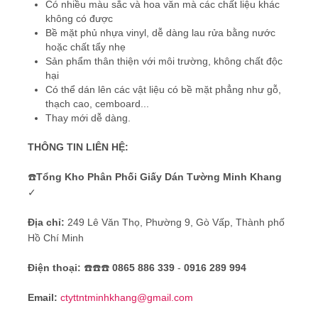
Có nhiều màu sắc và hoa văn mà các chất liệu khác
không có được
Bề mặt phủ nhựa vinyl, dễ dàng lau rửa bằng nước
hoặc chất tẩy nhẹ
Sản phẩm thân thiện với môi trường, không chất độc
hại
Có thể dán lên các vật liệu có bề mặt phẳng như gỗ,
thạch cao, cemboard...
Thay mới dễ dàng.
THÔNG TIN LIÊN HỆ:
☎️
Tổng Kho Phân Phối Giấy Dán Tường Minh Khang
✓
Địa chỉ:
249 Lê Văn Thọ, Phường 9, Gò Vấp, Thành phố
Hồ Chí Minh
Điện thoại:
☎️☎️☎️
0865 886 339
-
0916 289 994
Email:
ctyttntminhkhang@gmail.com