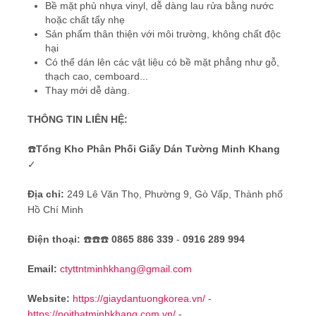
Bề mặt phủ nhựa vinyl, dễ dàng lau rửa bằng nước
hoặc chất tẩy nhẹ
Sản phẩm thân thiện với môi trường, không chất độc
hại
Có thể dán lên các vật liệu có bề mặt phẳng như gỗ,
thạch cao, cemboard...
Thay mới dễ dàng.
THÔNG TIN LIÊN HỆ:
☎️
Tổng Kho Phân Phối Giấy Dán Tường Minh Khang
✓
Địa chỉ:
249 Lê Văn Thọ, Phường 9, Gò Vấp, Thành phố
Hồ Chí Minh
Điện thoại:
☎️☎️☎️
0865 886 339
-
0916 289 994
Email:
ctyttntminhkhang@gmail.com
Website:
https://giaydantuongkorea.vn/
-
https://noithatminhkhang.com.vn/
-