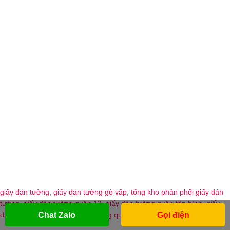
giấy dán tường
,
giấy dán tường gò vấp
,
tổng kho phân phối giấy dán
tường
,
giấy dán tường quận 12
,
giấy dán tường quận tân bình
,
giấy
dán tường quận 2
,
giấy dán tường quận bình tân
Chat Zalo
Gọi điện