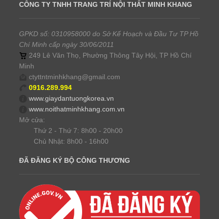
CÔNG TY TNHH TRANG TRÍ NỘI THẤT MINH KHANG
GPKD số: 0310958000 do Sở Kế Hoạch và Đầu Tư TP Hồ
Chí Minh cấp ngày 30/06/2011
249 Lê Văn Thọ, Phường Thông Tây Hội, TP Hồ Chí
Minh
ctyttntminhkhang@gmail.com
0916.289.994
www.giaydantuongkorea.vn
www.noithatminhkhang.com.vn
Mở cửa:
Thứ 2 - Thứ 7: 8h00 - 20h00
Chủ Nhật: 8h00 - 16h00
ĐÃ ĐĂNG KÝ BỘ CÔNG THƯƠNG