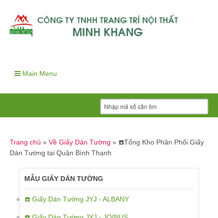
Main Menu
Trang chủ
»
Về Giấy Dán Tường
»
☎️Tổng Kho Phân Phối Giấy
Dán Tường tại Quận Bình Thạnh
MẪU GIẤY DÁN TƯỜNG
☎️ Giấy Dán Tường JYJ - ALBANY
☎️ Giấy Dán Tường JYJ - JOINUS