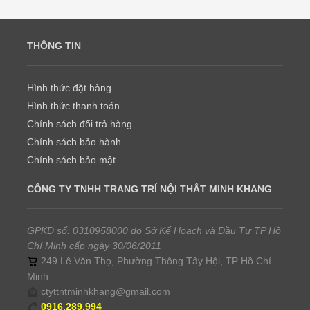
THÔNG TIN
Hình thức đặt hàng
Hình thức thanh toán
Chính sách đổi trả hàng
Chính sách bảo hành
Chính sách bảo mật
CÔNG TY TNHH TRANG TRÍ NỘI THẤT MINH KHANG
GPKD số: 0310958000 do Sở Kế Hoạch và Đầu Tư TP Hồ
Chí Minh cấp ngày 30/06/2011
249 Lê Văn Thọ, Phường Thông Tây Hội, TP Hồ Chí
Minh
ctyttntminhkhang@gmail.com
0916.289.994