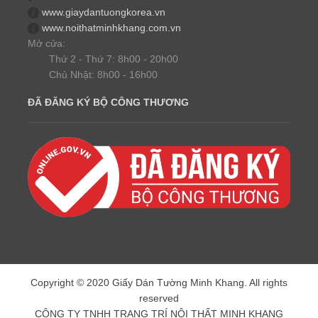
www.giaydantuongkorea.vn
www.noithatminhkhang.com.vn
Mở cửa:
Thứ 2 - Thứ 7: 8h00 - 20h00
Chủ Nhật: 8h00 - 16h00
ĐÃ ĐĂNG KÝ BỘ CÔNG THƯƠNG
Copyright © 2020 Giấy Dán Tường Minh Khang. All rights
reserved
CÔNG TY TNHH TRANG TRÍ NỘI THẤT MINH KHANG