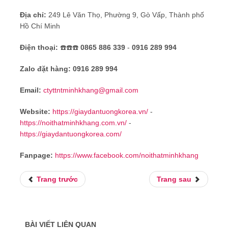
Địa chỉ:
249 Lê Văn Thọ, Phường 9, Gò Vấp, Thành phố
Hồ Chí Minh
Điện thoại:
☎️☎️☎️
0865 886 339
-
0916 289 994
Zalo đặt hàng:
0916 289 994
Email:
ctyttntminhkhang@gmail.com
Website:
https://giaydantuongkorea.vn/
-
https://noithatminhkhang.com.vn/
-
https://giaydantuongkorea.com/
Fanpage:
https://www.facebook.com/noithatminhkhang
Trang trước
Trang sau
BÀI VIẾT LIÊN QUAN