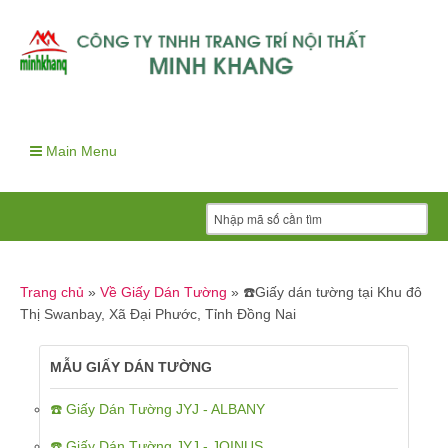
Main Menu
Trang chủ
»
Về Giấy Dán Tường
»
☎️Giấy dán tường tại Khu đô
Thị Swanbay, Xã Đại Phước, Tỉnh Đồng Nai
MẪU GIẤY DÁN TƯỜNG
☎️ Giấy Dán Tường JYJ - ALBANY
☎️ Giấy Dán Tường JYJ - JOINUS