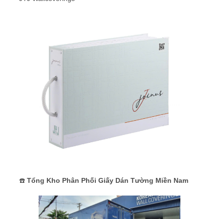
☎️
Tổng Kho Phân Phối Giấy Dán Tường Miền Nam