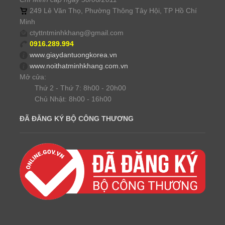
249 Lê Văn Thọ, Phường Thông Tây Hội, TP Hồ Chí
Minh
ctyttntminhkhang@gmail.com
0916.289.994
www.giaydantuongkorea.vn
www.noithatminhkhang.com.vn
Mở cửa:
Thứ 2 - Thứ 7: 8h00 - 20h00
Chủ Nhật: 8h00 - 16h00
ĐÃ ĐĂNG KÝ BỘ CÔNG THƯƠNG