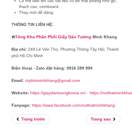
Có thể dán lên các vật liệu có bề mặt phẳng như gỗ,
thạch cao, cemboard...
Thay mới dễ dàng.
THÔNG TIN LIÊN HỆ:
☎️
Tổng Kho Phân Phối Giấy Dán Tường
Minh Khang
Địa chỉ:
249 Lê Văn Thọ, Phường Thông Tây Hội, Thành
phố Hồ Chí Minh
Điện thoại - Zalo đặt hàng:
0916 289 994
Email:
ctyttntminhkhang@gmail.com
Website:
https://giaydantuongkorea.vn/
-
https://noithatminhkh
Fanpage:
https://www.facebook.com/noithatminhkhang
Trang trước
Trang sau