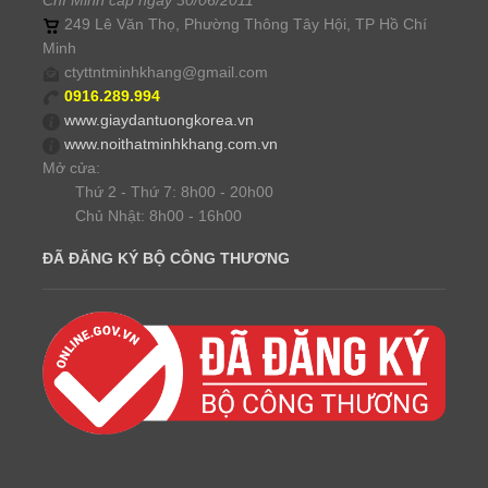
Chí Minh cấp ngày 30/06/2011
249 Lê Văn Thọ, Phường Thông Tây Hội, TP Hồ Chí
Minh
ctyttntminhkhang@gmail.com
0916.289.994
www.giaydantuongkorea.vn
www.noithatminhkhang.com.vn
Mở cửa:
Thứ 2 - Thứ 7: 8h00 - 20h00
Chủ Nhật: 8h00 - 16h00
ĐÃ ĐĂNG KÝ BỘ CÔNG THƯƠNG