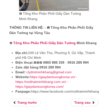
☎️ Tổng Kho Phân Phối Giấy Dán Tường
Minh Khang
THÔNG TIN LIÊN HỆ: - ☎️ Tổng Kho Phân Phối Giấy
Dán Tường tại Vũng Tàu
☎️
Tổng Kho Phân Phối Giấy Dán Tường
Minh Khang
Địa chỉ:
249 Lê Văn Thọ, Phường 9, Gò Vấp, Thành
phố Hồ Chí Minh
Điện thoại:
☎️☎️☎️
0865 886 339
-
0916 289 994
Zalo đặt hàng:
0916 289 994
Email:
ctyttntminhkhang@gmail.com
Website:
https://giaydantuongkorea.vn/
-
https://noithatminhkhang.com.vn/
-
https://giaydantuongkorea.com/
Fanpage:
https://www.facebook.com/noithatminhkhang
Trang trước
Trang sau